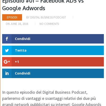
Episodio #01 – Facebook ADS vs
Google Adwords
EPISODI
BY
DIGITAL BUSINESS PODCAST
ON
JUNE 18, 2016
NO COMMENTS
Condividi
Twitta
+1
Condividi
In questo episodio del Digital Business Podcast,
parleremo di vantaggi e svantaggi relativi dei due più
grandi network pubblicitari su internet: Google Adwords