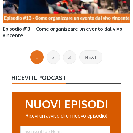
Episodio #13 – Come organizzare un evento dal vivo
vincente
Posts
1
2
3
NEXT
pagination
RICEVI IL PODCAST
NUOVI EPISODI
Ricevi un avviso di un nuovo episodio!