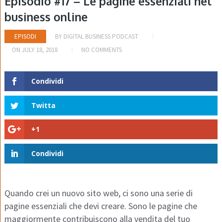
Episodio #17 – Le pagine essenziali nel
business online
EPISODI
BY
DIGITAL BUSINESS PODCAST
ON
JULY 18, 2018
NO COMMENTS
Condividi
Twitta
+1
Condividi
Quando crei un nuovo sito web, ci sono una serie di
pagine essenziali che devi creare. Sono le pagine che
maggiormente contribuiscono alla vendita del tuo