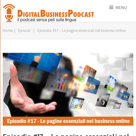
MENU
Home
|
Episodi
|
Episodio #17 – Le pagine essenziali nel business online