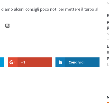
A
 diamo alcuni consigli poco noti per mettere il turbo al
E
p
p
A
E
i
p
+1
Condividi
J