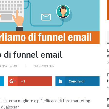
E
o di funnel email
d
S
N
MAY 10, 2017
NO COMMENTS
E
t
+1
Condividi
A
E
il sistema migliore e più efficace di fare marketing
i
a qualcosa?