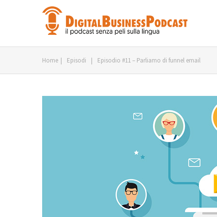
Home
|
Episodi
|
Episodio #11 – Parliamo di funnel email