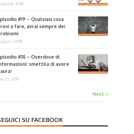
ugust 8, 2018
pisodio #19 – Qualsiasi cosa
rovi a fare, avrai sempre dei
roblemi
ugust 1, 2018
pisodio #18 – Overdose di
nformazioni: smettila di avere
aura!
uly 25, 2018
Next »
SEGUICI SU FACEBOOK