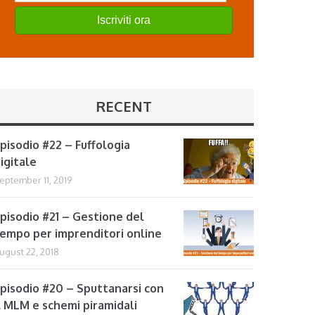
Iscriviti ora
RECENT
pisodio #22 – Fuffologia
igitale
eptember 11, 2019
pisodio #21 – Gestione del
empo per imprenditori online
ugust 22, 2018
pisodio #20 – Sputtanarsi con
l MLM e schemi piramidali