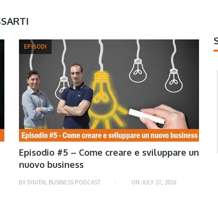
SSARTI
EPISODI
Episodio #5 – Come creare e sviluppare un
nuovo business
BY
DIGITAL BUSINESS PODCAST
ON
JULY 27, 2016