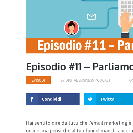
Episodio #11 – Parliam
EPISODI
BY
DIGITAL BUSINESS PODCAST
O
Condividi
Twitta
Hai sentito dire da tutti che l’email marketing è 
online, ma pensi che al tuo funnel manchi ancor